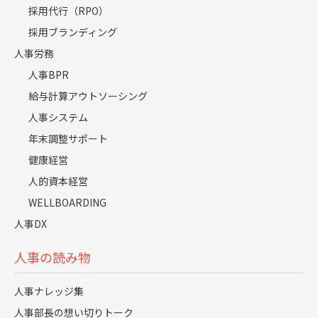
織の両方のWIN‐WINを最大化する
採用代行（RPO）
採用ブランディング
人事労務
人事BPR
給与計算アウトソーシング
人事システム
年末調整サポート
健康経営
人的資本経営
WELLBOARDING
人事DX
企業独特の価値観があると思いますが、そ
人事の読み物
ういったものがすでにできていますか？
創業7年目ですので、今作っている最中です
人事ナレッジ集
ね。社員の約半分が入社1年未満というとこ
人事部長の想い切りトーク