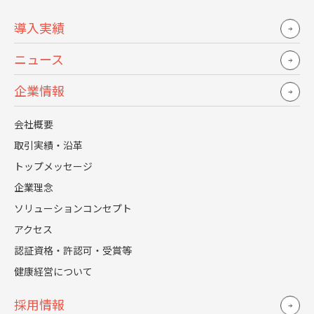
ろで、それぞれが結構いろいろな経験を持
導入実績
って集まってきています。そういう意味で
ニュース
「この会社はこうでなければならない」と
いう部分は薄いと思います。ただ一方で、創
企業情報
業してすぐミッション・バリューというも
会社概要
のを作って、それにすごくこだわりを持って
取引実績・沿革
います。バリューの浸透度が高くて、それは
トップメッセージ
素晴らしいですよ。
企業理念
ソリューションコンセプト
それは創業者の山田進太郎さんはじめ経営
アクセス
陣がこだわったということですか？
認証資格・許認可・受賞等
取締役の小泉が前職のmixi時代の経験か
健康経営について
ら、「この会社のカルチャーが好き」「こ
採用情報
の会社のカルチャーに共感する」「価値観