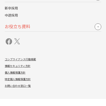
となりました。在宅ワークにおいて、会社・上司に期待
することに、ネット環境の改善や光熱費の手当てなど基
新卒採用
本的なインフラ整備を望む声があがる中、「コミュニケ
中途採用
ーションを定期的にとってほしい」「明確な業務指示を
お役立ち資料
出してほしい」など、コミュニケーションの改善を求む
声も多く寄せられました。今後、在宅ワークが長期化す
れば、企業の人事部は、コミュニケーションマネジメン
ト・業務マネジメントの改善を行うことで、社員のニー
ズに応えていく必要があると考えます。
コンプライアンス行動規範
情報セキュリティ方針
個人情報保護方針
前代未聞の事態に企業がどう対応するのかについて、社
特定個人情報保護方針
会人は働き手としてシビアに見ています。当社調査チー
お問い合わせ窓口一覧
ムでは、今後も、働き方の意識調査を行い、企業人事へ
の提言をまとめてまいります。