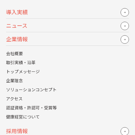
積極的に有給休暇を取得する
導入実績
仕事中は社員証を首から下げて仕事モードに入るよう
にしている
ニュース
自家用車内で仕事をする
企業情報
オンラインでヨガやマインドフルネス講座に参加して
会社概要
ストレスを軽減させる
取引実績・沿革
トップメッセージ
企業理念
ソリューションコンセプト
レジェンダ・コーポレーションの見解
アクセス
認証資格・許認可・受賞等
本調査からは緊急事態宣言の発令後、働く環境の整備も
健康経営について
ままならぬまま在宅ワークでの勤務を余儀なくされ、試
行錯誤しながら在宅ワークで働く社会人の姿が浮き彫り
採用情報