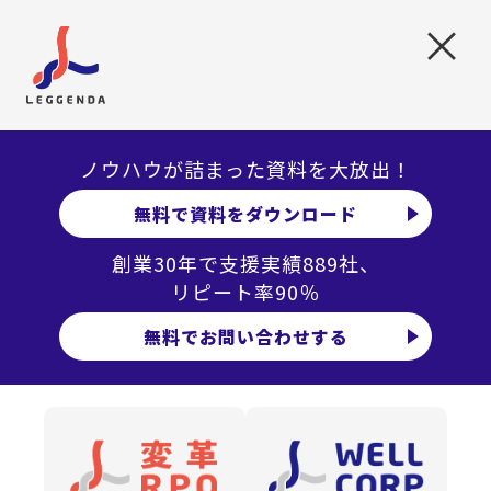
点にメンバー全員が気をつけていればその問題も解決
×
できると思うが。（製造業・東北・30代）
コミュニケーションがなくてもある程度一人で業務を
進められるように個人の業務分担を明確に定めてほし
い（官公庁・地方自治体・関東・20代）
ノウハウが詰まった資料を大放出！
捺印書類のために出社しなくてはいけない事態をどう
無料で資料をダウンロード
にかしてほしい。何事もペーパーレスでできるように
したい。（建設・不動産業・関東・30代）
創業30年で支援実績889社、
リピート率90％
在宅勤務中、光熱費が余分に掛かるため、手当を支給
して欲しい（サービス業・関東・30代）
無料でお問い合わせする
今後も在宅ワークは推奨してほしい。転職するにもそ
こに重点を置きたい。（卸売業・関東・30代）
時間管理ではなく成果管理にして欲しい。時間でしか