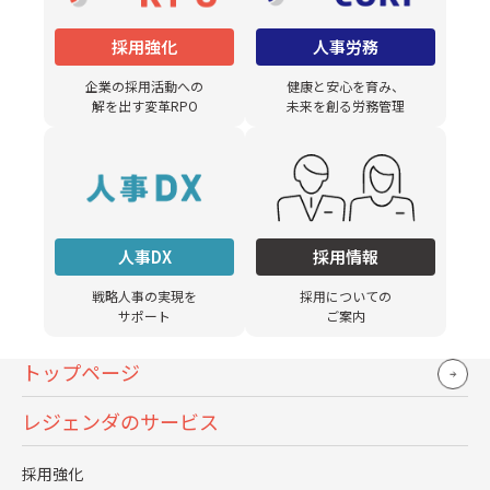
部下を管理できないのは時代遅れであると感じる。
（運輸業・関東・20代）
採用強化
人事労務
4. 「音楽」「体操」など様々に工夫して、在宅ワ
企業の採用活動への
健康と安心を育み、
ークに順応 ※在宅ワークで働く729名に質問
解を出す変革RPO
未来を創る労務管理
在宅ワークで働く中で仕事に集中するために行っている
工夫を尋ねると「体操」「音楽」など手軽に取り入れら
れるものから、マインドフルネス講座への参加など、在
宅ワークの苦労の中にも試行錯誤をかさね、状況に向き
人事DX
採用情報
合っていることが伝わってきました。
戦略人事の実現を
採用についての
サポート
ご案内
質問：仕事に集中するために行っている工夫を教えてく
ださい。（702件のコメントのうち一部抜粋）
トップページ
通勤の代わりにランニングをする
レジェンダのサービス
Zoomで繋ぎながら全社員でラジオ体操
採用強化