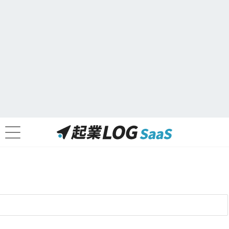
サービス内容
給与・賞与計算
給与明細・源泉徴収票の発行、配送
年末調整・住民税更改
業務分析
料金プラン
詳細に関してはお問い合わせが必要です。
レジェンダ・コーポレーション株式会社